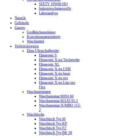
SIXTY 10W60 HQ
Industrieschmierstoffe
Laboranalyse
Nautik
Gebäude
Gastro
Großküchenreiniger
Konvektomatenreiniger
Waschmittel
Teilereinigung
Elma Ultraschallgeräte
Elmasonic S
Elmasonic X-tra Tischgeräte
Elmasonic XL
Elmasonic X-tra LSM
Elmasonic X-tra basic
Elmasonic X-tra pro
Elmasonic X-tra Line pro
Flex
Waschautomaten
Waschautomat MINI 60
Waschautomat MAXI 91-1
Waschautomat JUMBO 115-
2
Waschtische
Waschtisch Typ M
Waschtisch Typ KP
Waschtisch Typ F2
Waschtisch Typ BK 50