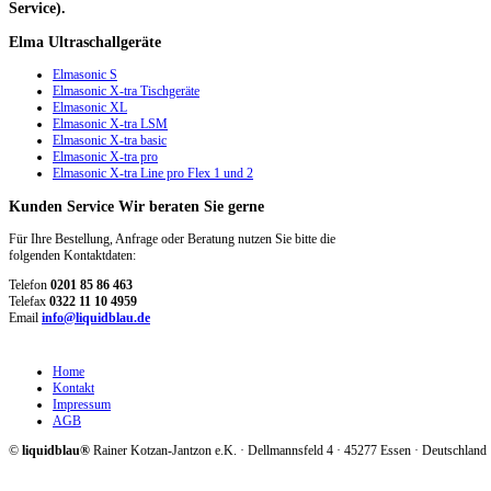
Service).
Elma
Ultraschallgeräte
Elmasonic S
Elmasonic X-tra Tischgeräte
Elmasonic XL
Elmasonic X-tra LSM
Elmasonic X-tra basic
Elmasonic X-tra pro
Elmasonic X-tra Line pro Flex 1 und 2
Kunden
Service
Wir beraten Sie gerne
Für Ihre Bestellung, Anfrage oder Beratung nutzen Sie bitte die
folgenden Kontaktdaten:
Telefon
0201 85 86 463
Telefax
0322 11 10 4959
Email
info@liquidblau.de
Home
Kontakt
Impressum
AGB
©
liquidblau®
Rainer Kotzan-Jantzon e.K. · Dellmannsfeld 4 · 45277 Essen · Deutschland