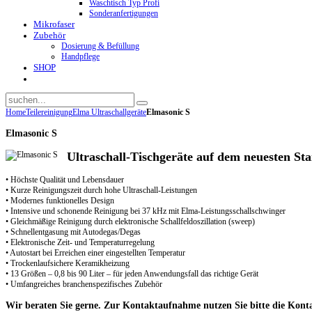
Waschtisch Typ Profi
Sonderanfertigungen
Mikrofaser
Zubehör
Dosierung & Befüllung
Handpflege
SHOP
Home
Teilereinigung
Elma Ultraschallgeräte
Elmasonic S
Elmasonic S
Ultraschall-Tischgeräte auf dem neuesten Sta
• Höchste Qualität und Lebensdauer
• Kurze Reinigungszeit durch hohe Ultraschall-Leistungen
• Modernes funktionelles Design
• Intensive und schonende Reinigung bei 37 kHz mit Elma-Leistungsschallschwinger
• Gleichmäßige Reinigung durch elektronische Schallfeldoszillation (sweep)
• Schnellentgasung mit Autodegas/Degas
• Elektronische Zeit- und Temperaturregelung
• Autostart bei Erreichen einer eingestellten Temperatur
• Trockenlaufsichere Keramikheizung
• 13 Größen – 0,8 bis 90 Liter – für jeden Anwendungsfall das richtige Gerät
• Umfangreiches branchenspezifisches Zubehör
Wir beraten Sie gerne. Zur Kontaktaufnahme nutzen Sie bitte die Kont