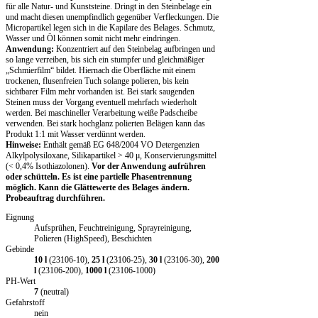
für alle Natur- und Kunststeine. Dringt in den Steinbelage ein
und macht diesen unempfindlich gegenüber Verfleckungen. Die
Micropartikel legen sich in die Kapilare des Belages. Schmutz,
Wasser und Öl können somit nicht mehr eindringen.
Anwendung:
Konzentriert auf den Steinbelag aufbringen und
so lange verreiben, bis sich ein stumpfer und gleichmäßiger
„Schmierfilm“ bildet. Hiernach die Oberfläche mit einem
trockenen, flusenfreien Tuch solange polieren, bis kein
sichtbarer Film mehr vorhanden ist. Bei stark saugenden
Steinen muss der Vorgang eventuell mehrfach wiederholt
werden. Bei maschineller Verarbeitung weiße Padscheibe
verwenden. Bei stark hochglanz polierten Belägen kann das
Produkt 1:1 mit Wasser verdünnt werden.
Hinweise:
Enthält gemäß EG 648/2004 VO Detergenzien
Alkylpolysiloxane, Silikapartikel > 40 μ, Konservierungsmittel
(< 0,4% Isothiazolonen).
Vor der Anwendung aufrühren
oder schütteln. Es ist eine partielle Phasentrennung
möglich. Kann die Glättewerte des Belages ändern.
Probeauftrag durchführen
.
Eignung
Aufsprühen, Feuchtreinigung, Sprayreinigung,
Polieren (HighSpeed), Beschichten
Gebinde
10 l
(23106-10),
25 l
(23106-25),
30 l
(23106-30),
200
l
(23106-200),
1000 l
(23106-1000)
PH-Wert
7
(neutral)
Gefahrstoff
nein