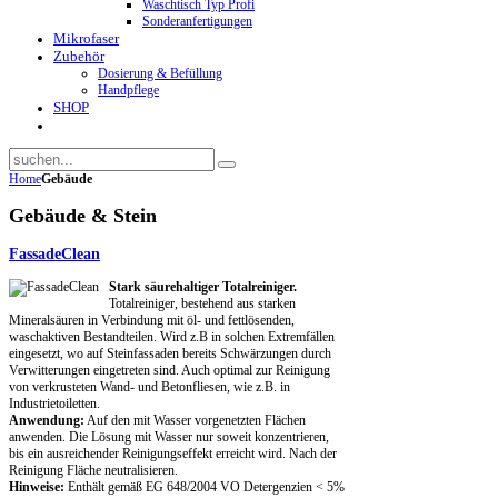
Waschtisch Typ Profi
Sonderanfertigungen
Mikrofaser
Zubehör
Dosierung & Befüllung
Handpflege
SHOP
Home
Gebäude
Gebäude & Stein
FassadeClean
Stark säurehaltiger Totalreiniger.
Totalreiniger, bestehend aus starken
Mineralsäuren in Verbindung mit öl- und fettlösenden,
waschaktiven Bestandteilen. Wird z.B in solchen Extremfällen
eingesetzt, wo auf Steinfassaden bereits Schwärzungen durch
Verwitterungen eingetreten sind. Auch optimal zur Reinigung
von verkrusteten Wand- und Betonfliesen, wie z.B. in
Industrietoiletten.
Anwendung:
Auf den mit Wasser vorgenetzten Flächen
anwenden. Die Lösung mit Wasser nur soweit konzentrieren,
bis ein ausreichender Reinigungseffekt erreicht wird. Nach der
Reinigung Fläche neutralisieren.
Hinweise:
Enthält gemäß EG 648/2004 VO Detergenzien < 5%