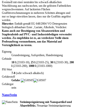
Eventuell mit einer neutralen bis schwach alkalischen
Waschlösung aus nachwaschen, um die gelösten Farbteilchen
wegzuschwemmen. Auf lackierten Flächen
Graffitiverschmutzungen in mehreren Schritten abtragen und
nur so lange einwirken lassen, dass nur die Graffitis angelöst
werden.
Hinweise:
Enthält gemäß EG 648/2004 VO Detergenzien
biologisch abbaubare Ester , Lactate, Alkohole, Verdicker.
Kann auch zur Beseitigung von Absatzstrichen und
Staplerabrieb auf PVC- und Industriebelägen verwendet
werden. Zu empfehlen ist es, an verdeckter Stelle einen
Probeauftrag vorzunehmen, um das Material auf
Verträglichkeit zu testen
.
Eignung
Grundreinigung, Aufsprühen, Handreinigung
Gebinde
10 l
(23103-10),
25 l
(23103-25),
30 l
(23103-30),
200
l
(23103-200),
1000 l
(23103-1000)
PH-Wert
7-8
(sehr schwach alkalisch)
Gefahrstoff
Gefahr
Gefahrgut
nein
NanoStein
Steinimprägnierung mit Nanopartikel und
Abperleffekt.
Neuartige Steinimprägnierung