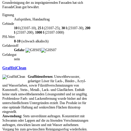
Grundreinigung der zu imprägnierenden Fassaden hat sich
FassadeClean gut bewährt.
Eignung
Aufsprühen, Handauftrag
Gebinde
10 l
(23107-10),
25 l
(23107-25),
30 l
(23107-30),
200
l
(23107-200),
1000 l
(23107-1000)
PH-Wert
8-10
(schwach alkalisch)
Gefahrstoff
Gefahr
Gefahrgut
nein
GraffitiClean
Graffitientferner.
Umweltbewusster,
gelartiger Löser für Lack-, Binder-, Acryl-
und Wasserfarben, sowie Filzstiftverschmutzungen von
Kunststoff-, Stein-, Metall-, Lack- und Glasflächen. Enthält
keine stark umweltbelastenden Lösungsmittel und ist ungiftig.
Problemlose Farb- und Lackentfernung wurde bisher auf den
unterschiedlichsten Untergründen erzielt. Das Produkt ist für
eine optimale Haftung auf senkrechten Flächen thixotrop
eingestellt.
Anwendung:
Stets unverdünnt auftragen. Konzentriert mit
Schwamm oder Lappen auf die zu lösenden Verschmutzungen
auftragen, einwirken lassen und mit Wasser aufnehmen.
Vorgang bis zum gewünschten Reinigungserfog wiederholen.