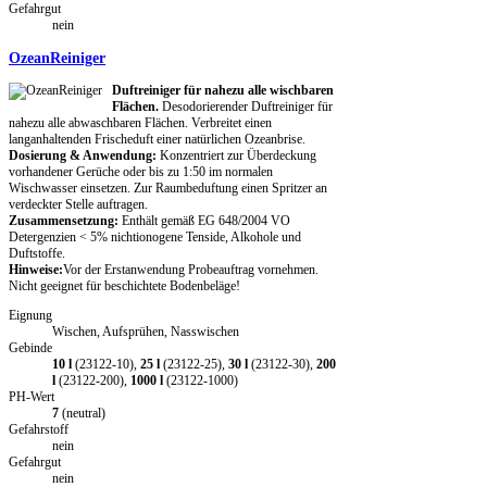
Gefahrgut
nein
OzeanReiniger
Duftreiniger für nahezu alle wischbaren
Flächen.
Desodorierender Duftreiniger für
nahezu alle abwaschbaren Flächen. Verbreitet einen
langanhaltenden Frischeduft einer natürlichen Ozeanbrise.
Dosierung & Anwendung:
Konzentriert zur Überdeckung
vorhandener Gerüche oder bis zu 1:50 im normalen
Wischwasser einsetzen. Zur Raumbeduftung einen Spritzer an
verdeckter Stelle auftragen.
Zusammensetzung:
Enthält gemäß EG 648/2004 VO
Detergenzien < 5% nichtionogene Tenside, Alkohole und
Duftstoffe.
Hinweise:
Vor der Erstanwendung Probeauftrag vornehmen.
Nicht geeignet für beschichtete Bodenbeläge!
Eignung
Wischen, Aufsprühen, Nasswischen
Gebinde
10 l
(23122-10),
25 l
(23122-25),
30 l
(23122-30),
200
l
(23122-200),
1000 l
(23122-1000)
PH-Wert
7
(neutral)
Gefahrstoff
nein
Gefahrgut
nein