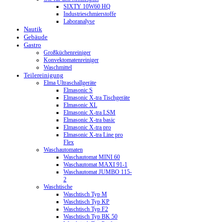
SIXTY 10W60 HQ
Industrieschmierstoffe
Laboranalyse
Nautik
Gebäude
Gastro
Großküchenreiniger
Konvektomatenreiniger
Waschmittel
Teilereinigung
Elma Ultraschallgeräte
Elmasonic S
Elmasonic X-tra Tischgeräte
Elmasonic XL
Elmasonic X-tra LSM
Elmasonic X-tra basic
Elmasonic X-tra pro
Elmasonic X-tra Line pro
Flex
Waschautomaten
Waschautomat MINI 60
Waschautomat MAXI 91-1
Waschautomat JUMBO 115-
2
Waschtische
Waschtisch Typ M
Waschtisch Typ KP
Waschtisch Typ F2
Waschtisch Typ BK 50