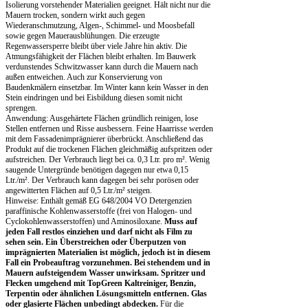
Isolierung vorstehender Materialien geeignet. Hält nicht nur die
Mauern trocken, sondern wirkt auch gegen
Wiederanschmutzung, Algen-, Schimmel- und Moosbefall
sowie gegen Mauerausblühungen. Die erzeugte
Regenwassersperre bleibt über viele Jahre hin aktiv. Die
Atmungsfähigkeit der Flächen bleibt erhalten. Im Bauwerk
verdunstendes Schwitzwasser kann durch die Mauern nach
außen entweichen. Auch zur Konservierung von
Baudenkmälern einsetzbar. Im Winter kann kein Wasser in den
Stein eindringen und bei Eisbildung diesen somit nicht
sprengen.
Anwendung: Ausgehärtete Flächen gründlich reinigen, lose
Stellen entfernen und Risse ausbessern. Feine Haarrisse werden
mit dem Fassadenimprägnierer überbrückt. Anschließend das
Produkt auf die trockenen Flächen gleichmäßig aufspritzen oder
aufstreichen. Der Verbrauch liegt bei ca. 0,3 Ltr. pro m². Wenig
saugende Untergründe benötigen dagegen nur etwa 0,15
Ltr./m². Der Verbrauch kann dagegen bei sehr porösen oder
angewitterten Flächen auf 0,5 Ltr./m² steigen.
Hinweise: Enthält gemäß EG 648/2004 VO Detergenzien
paraffinische Kohlenwasserstoffe (frei von Halogen- und
Cyclokohlenwasserstoffen) und Aminosiloxane.
Muss auf
jeden Fall restlos einziehen und darf nicht als Film zu
sehen sein. Ein Überstreichen oder Überputzen von
imprägnierten Materialien ist möglich, jedoch ist in diesem
Fall ein Probeauftrag vorzunehmen. Bei stehendem und in
Mauern aufsteigendem Wasser unwirksam. Spritzer und
Flecken umgehend mit TopGreen Kaltreiniger, Benzin,
Terpentin oder ähnlichen Lösungsmitteln entfernen. Glas
oder glasierte Flächen unbedingt abdecken.
Für die