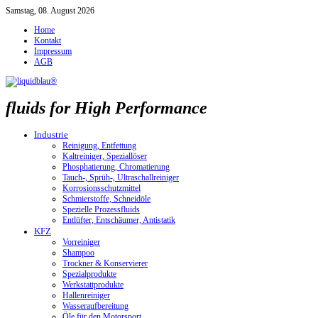
Samstag, 08. August 2026
Home
Kontakt
Impressum
AGB
fluids for High Performance
Industrie
Reinigung, Entfettung
Kaltreiniger, Speziallöser
Phosphatierung, Chromatierung
Tauch-, Sprüh-, Ultraschallreiniger
Korrosionsschutzmittel
Schmierstoffe, Schneidöle
Spezielle Prozessfluids
Entlüfter, Entschäumer, Antistatik
KFZ
Vorreiniger
Shampoo
Trockner & Konservierer
Spezialprodukte
Werkstattprodukte
Hallenreiniger
Wasseraufbereitung
Öle für den Motorsport