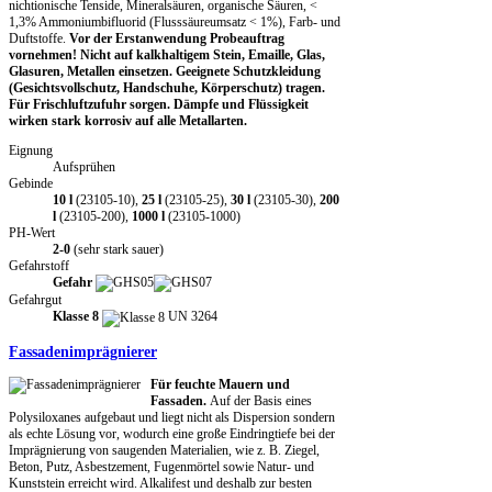
nichtionische Tenside, Mineralsäuren, organische Säuren, <
1,3% Ammoniumbifluorid (Flusssäureumsatz < 1%), Farb- und
Duftstoffe.
Vor der Erstanwendung Probeauftrag
vornehmen! Nicht auf kalkhaltigem Stein, Emaille, Glas,
Glasuren, Metallen einsetzen. Geeignete Schutzkleidung
(Gesichtsvollschutz, Handschuhe, Körperschutz) tragen.
Für Frischluftzufuhr sorgen. Dämpfe und Flüssigkeit
wirken stark korrosiv auf alle Metallarten.
Eignung
Aufsprühen
Gebinde
10 l
(23105-10),
25 l
(23105-25),
30 l
(23105-30),
200
l
(23105-200),
1000 l
(23105-1000)
PH-Wert
2-0
(sehr stark sauer)
Gefahrstoff
Gefahr
Gefahrgut
Klasse 8
UN 3264
Fassadenimprägnierer
Für feuchte Mauern und
Fassaden.
Auf der Basis eines
Polysiloxanes aufgebaut und liegt nicht als Dispersion sondern
als echte Lösung vor, wodurch eine große Eindringtiefe bei der
Imprägnierung von saugenden Materialien, wie z. B. Ziegel,
Beton, Putz, Asbestzement, Fugenmörtel sowie Natur- und
Kunststein erreicht wird. Alkalifest und deshalb zur besten